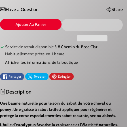
É
U
D
G
Have a Question
Share
U
M
Ajouter Au Panier
I
E
R
N
E
T
Service de retrait disponible à
8 Chemin du Bosc Clar
L
E
Habituellement prête en 1 heure
A
R
Afficher les informations de la boutique
Q
L
U
A
Partager
Tweeter
Épingler
A
Q
N
U
Description
T
A
Une baume naturelle pour le soin du sabot du votre cheval ou
I
N
poney.
Une graisse à sabot facile à appliquer pour régénérer et
T
T
protege la corne especialementles sabot cassante, sec ou abîmés.
É
I
L'huile d'eucalyptus favorise la croissance et l'élasticité naturelles.