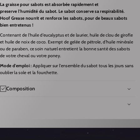
D
T
La graisse pour sabots est absorbée rapidement et
E
É
preserve l'humidité du sabot. Le sabot conserve sa respirabilité.
Hoof Grease nourrit et renforce les sabots, pour de beaux sabots
L
D
bien entretenus !
E
E
Contenant de l'huile d'eucalyptus et de laurier,
huile de clou de girofle
O
L
et
huile de noix de coco. E
xempt de gelée de pétrole, d'huile minérale
V
E
ou de paraben, ce
soin naturel
entretient
la bonne santé des sabots
E
O
de votre cheval ou votre poney.
T
V
Mode d'emploi :
Appliqu
er sur l'ensemble du sabot tous les jours sans
H
E
oublier la sole et la fourchette.
O
T
Composition
O
H
F
O
G
O
R
F
A
G
I
R