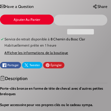
D
G
Have a Question
Share
U
M
Ajouter Au Panier
I
E
R
N
E
T
Service de retrait disponible à
8 Chemin du Bosc Clar
L
E
Habituellement prête en 1 heure
A
R
Afficher les informations de la boutique
Q
L
U
A
Partager
Tweeter
Épingler
A
Q
N
U
Description
T
A
Porte-clés bronze en forme de tête de cheval avec d'autres petites
I
N
breloques
T
T
É
I
Super accessoire pour vos propres clés ou le cadeau
sympa
.
D
T