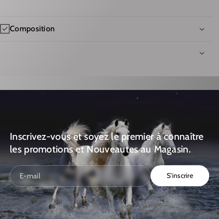
E
É
P
D
Composition
O
E
R
P
T
O
E
R
C
T
L
E
E
C
Inscrivez-vous et soyez le premier à connaître
S
L
les promotions et Nouveautes au Magasin.
T
E
E
S
S'inscrire
E-mail
T
T
E
E
C
T
H
E