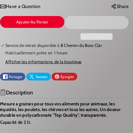
D
G
Have a Question
Share
U
M
Ajouter Au Panier
I
E
R
N
E
T
Service de retrait disponible à
8 Chemin du Bosc Clar
L
E
Habituellement prête en 1 heure
A
R
Afficher les informations de la boutique
Q
L
U
A
Partager
Tweeter
Épingler
A
Q
N
U
Description
T
A
Mesure a graines pour tous vos aliments pour animaux, les
I
N
équidés, les poulets, les chèvres et tous les autres,
Un
doseur
T
T
durable en
polycarbonate
"Top
Quality
", transparente,
Capacité de 2 lt.
É
I
D
T