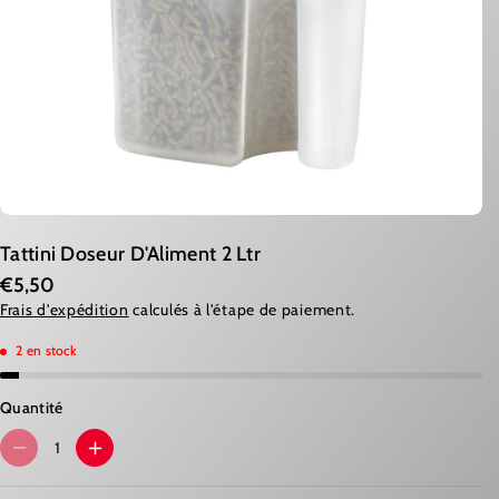
Tattini Doseur D'Aliment 2 Ltr
€5,50
Frais d'expédition
calculés à l'étape de paiement.
2 en stock
Quantité
R
A
É
U