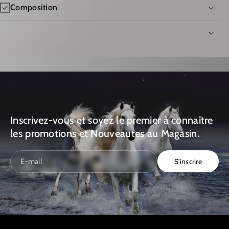
Composition
E
É
T
D
A
E
T
T
T
A
I
T
N
T
I
I
Inscrivez-vous et soyez le premier à connaître
D
N
les promotions et Nouveautes au Magasin.
O
I
S
D
S'inscrire
E-mail
E
O
U
S
R
E
D
U
&
R